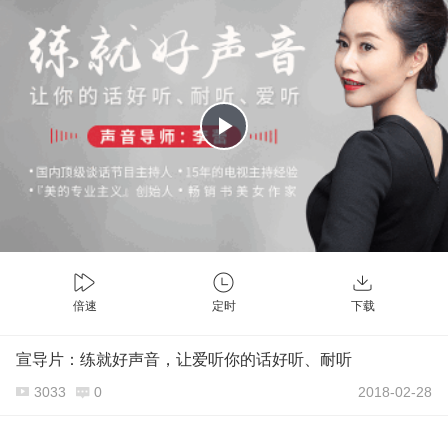
Play
Video
倍速
定时
下载
宣导片：练就好声音，让爱听你的话好听、耐听
3033
0
2018-02-28