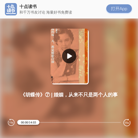
十点读书
和千万书友讨论 海量好书免费读
《胡蝶传》⑦ | 婚姻，从来不只是两个人的事
Loaded
:
Progress
:
0%
0%