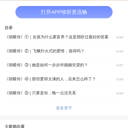
打开APP收听更流畅
目录
《胡蝶传》①｜女孩为什么要富养？这是我听过最好的答案
14:45
《胡蝶传》②｜飞蛾扑火式的爱情，值得吗？
14:10
《胡蝶传》③ | 她是如何一步步对婚姻失望的？
14:57
《胡蝶传》④ | 那些爱得太满的人，后来怎么样了？
13:43
《胡蝶传》⑤ | 只要是你，晚一点没关系
14:00
更多章节
大家都在看