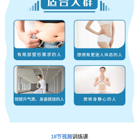
18节视频
训练课