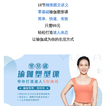
18节
精美图文讲义
零基础
瑜伽塑形课
简单、快速、有效
只需99元
轻松打造
迷人体态
让瑜伽成为你的生活方式