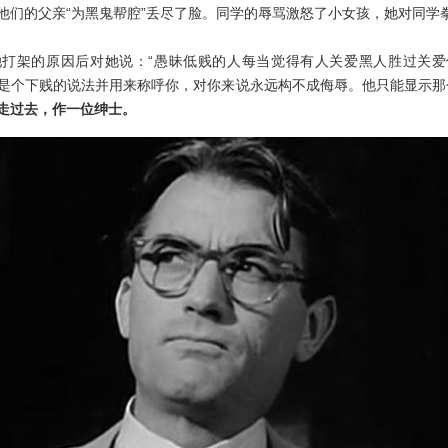
他们的父亲“为黑鬼帮腔”丢尽了脸。同学的辱骂激怒了小女孩，她对同学
她打架的原因后对她说：“愚昧低贱的人每当觉得有人关爱黑人胜过关爱
是个下贱的说法并用来称呼你，对你来说永远构不成侮辱。他只能显示那
走过去，作一位绅士。