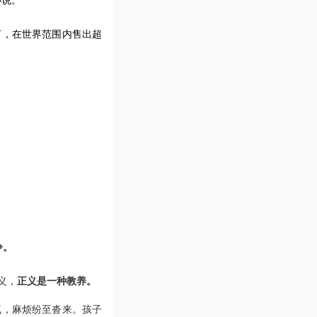
小说。
言，在世界范围内售出超
争。
义，
正义是一种教养。
疯，麻烦纷至沓来。孩子