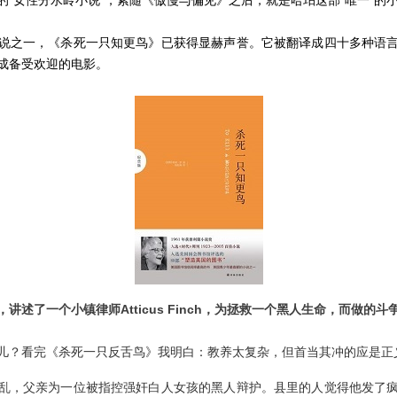
的“女性分水岭小说”，紧随《傲慢与偏见》之后，就是哈珀这部“唯一”的
说之一，《杀死一只知更鸟》已获得显赫声誉。它被翻译成四十多种语
成备受欢迎的电影。
讲述了一个小镇律师Atticus Finch，为拯救一个黑人生命，而做的斗
儿？看完《杀死一只反舌鸟》我明白：教养太复杂，但首当其冲的应是正
乱，父亲为一位被指控强奸白人女孩的黑人辩护。县里的人觉得他发了