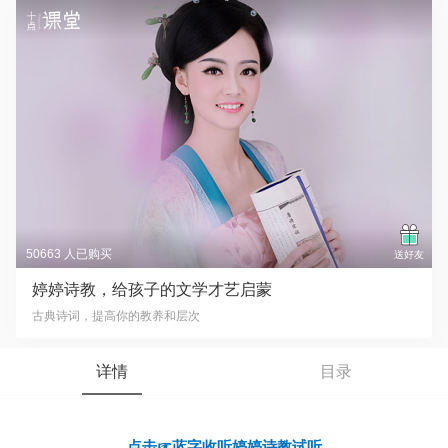
50663 人已购买
送好友
婷婷诗教，给孩子的文学才艺启蒙
古典诗词，提高你的教养和层次
详情
目录
点击☞蓝字收听婷婷诗教试听