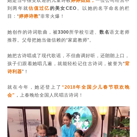
她是当今很受欢迎的儿童诗教
婷婷姐姐，
一位公司经营不
到两年就
估值过亿
的美女CEO
。
以她的名字命名的栏
目：
“
婷婷诗教
”
非常火爆！
她创作的诗词歌曲，被
3300
所学校引进、
数名
语文老师
推荐。父母把她当做信赖的“家庭教师”。
她把古诗唱成了现代歌谣，不但曲调好听，还朗朗上口，
孩子们跟着她唱几遍，就能轻松记住古诗词，
被誉为
“
背
诗利器
”！
就在今年，她还登上了
“2018年全国少儿春节联欢晚
会”
，
上春晚给全国人民唱古诗词！