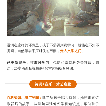
浸润在这样的环境里，孩子不需要刻意学习，就能在不知不
觉间，自然领会平仄对仗的声韵，
走入文学之门
。
已更新完毕，可随时学习：
包括40堂诗教版音频课，附
赠：20堂动画版视频课+40堂纯唱版音频课。
诗词+音乐：才艺启蒙
百科知识、增广见闻
：
除了给孩子唱古诗词，她还
讲述诗
歌背后的故事、从诗句里延伸各学科知识点，
帮助孩子