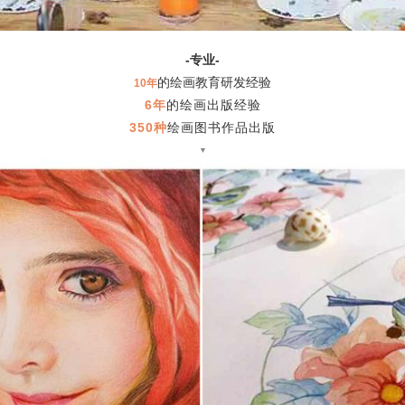
-
-
专业
的绘画教育研发经验
10
年
6
年
的绘画出版经验
350
种
绘画图书作品出版
▼