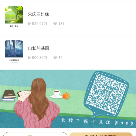
宋氏三姐妹
922.67万
187
自私的基因
900.32万
42