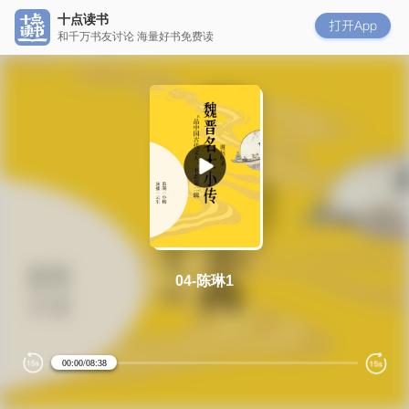
十点读书
和千万书友讨论 海量好书免费读
04-陈琳1
Loaded
:
Progress
:
0%
0%