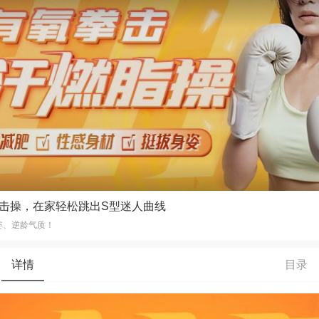
氧拳击操，在家轻松跳出S型迷人曲线
姿、逆龄气质！
详情
目录