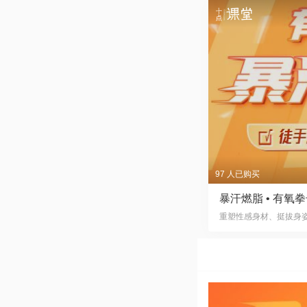
97 人已购买
暴汗燃脂 • 有
重塑性感身材、挺拔身