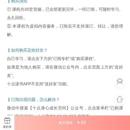
▎购买须知
① 课程共30堂音频，已全部更新完毕，一经订阅，可随时学习、
永久回听。
② 本课程为虚拟内容服务，订阅后不支持退订、转让，请您理
解。
▎如何购买及给好友？
自己学习，请点击下方的“订阅专栏”或“购买课程“。
如果是为他人购买，请在微信公众号内，点击页面上方的“送好
友”。
十点读书APP不支持“送好友”功能。
▎订阅出现问题，怎么解决？
微信中搜索【十点身心成长空间】公众号，点击菜单栏“已购课
程”-“客服咨询”，十点君在9:00-21:00为您服务。
￥
99
购买课程：
送好友
相关课程推荐