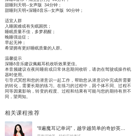
甜睡到天明--女声版 34分钟；
甜睡到天明+深睡δ音乐--女声版 90分钟；
适宜人群
入睡困难或有失眠困扰；
睡眠质量不佳，多梦易醒；
晚睡强迫症；
早起无神；
希望拥有更好睡眠质量的人群。
温馨提示
深睡δ音乐建议佩戴耳机收听效果更佳。
本音频建议在夜间睡前或日常休息期间收听，请勿在驾驶或操作机
器时使用。
引导式冥想和您的潜意识一起工作，帮助您从潜意识中完成所需要
的转化，需要长期的练习。在练习的过程中，因个体不同、过程不
同等因素影响，转变的程度、过程和结果有可能与您的期待有所不
同，望周知。
相关课程推荐
“8遍魔耳记单词”，越学越简单的奇妙英语课
背单词神器，轻松应对考试