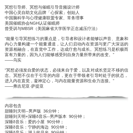
冥想引导师、冥想与催眠引导音频设计师
中国心灵自助文化品牌「心探索」创始人
中国脑科学与心理健康联盟专家、常务理事
美国催眠协会NGH认证催眠师
曾受训与MBSR（美国麻省大学医学正念减压疗法）
“能量引导冥想练习的重点是，引导者和设计者能够以声音、意象和
内心力量构建一个能量通道，让人们启动内在资源与更广大深远的
资源相融合，在直觉中工作，达成疗愈与成长。冥想练习是积极而
富有力量的，因为人们能够感受到自身力量所带来的改变。”
——乌实
“冥想必须发自爱的状态，必须来自于爱，以及对成长坚定不移的信
念。冥想不仅在于引导的内容，更在于带领者引导时处于的状态，
进入内在直觉，凝神定心，与内在能量资源和生命力连接。”
——弗吉尼亚·萨提亚
内容包含
甜睡到天明--男声版 36分钟；
甜睡到天明+深睡δ音乐--男声版本 90分钟；
深睡δ音乐：爱的小屋 90分钟；
深睡δ音乐：宁静的海边 90分钟；
深睡δ音乐：湖上的月光 90分钟；