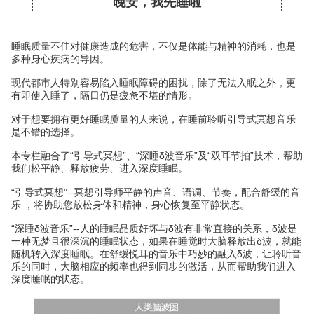
晚安，我先睡啦
睡眠质量不佳对健康造成的危害，不仅是体能与精神的消耗，也是
多种身心疾病的导因。
现代都市人特别容易陷入睡眠障碍的困扰，除了无法入眠之外，更
有即使入睡了，隔日仍是疲惫不堪的情形。
对于想要拥有更好睡眠质量的人来说，在睡前聆听引导式冥想音乐
是不错的选择。
本专栏融合了“引导式冥想”、“深睡δ波音乐”及“双耳节拍”技术，帮助
我们松平静、释放疲劳、进入深度睡眠。
“引导式冥想”--冥想引导师平静的声音、语调、节奏，配合舒缓的音
乐 ，将协助您放松身体和精神，身心恢复至平静状态。
“深睡δ波音乐”--人的睡眠品质好坏与δ波有非常直接的关系，δ波是
一种无梦且很深沉的睡眠状态，如果在睡觉时大脑释放出δ波，就能
随机转入深度睡眠。在舒缓悦耳的音乐中巧妙的融入δ波，让聆听音
乐的同时，大脑相应的频率也得到同步的激活，从而帮助我们进入
深度睡眠的状态。