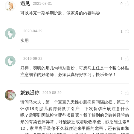
遇见
2021-08-31
0
可以补充一期孕期护肤、做家务的内容吗😊
2020-04-29
1
实用
2019-09-22
1
好棒，唠叨的那几句特别圈粉，可想马主任是一个暖心体贴
注意细节的好老师，必须认真好好学习，快乐备孕！
媛籁湜妳
2019-08-29
2
请问马大夫，第一个宝宝先天性心脏病房间隔缺损，第二个
怀孕18周胎儿唇腭裂做了引产，下次备孕应该注意什么
呢？需要到医院检查哪些项目呢？我了解到的导致神经管畸
形的有染色体异常，叶酸缺乏或者吸收率低，缺乏维生素B
12，家里房子装修不久就住进来甲醛的危害，还有贫血和