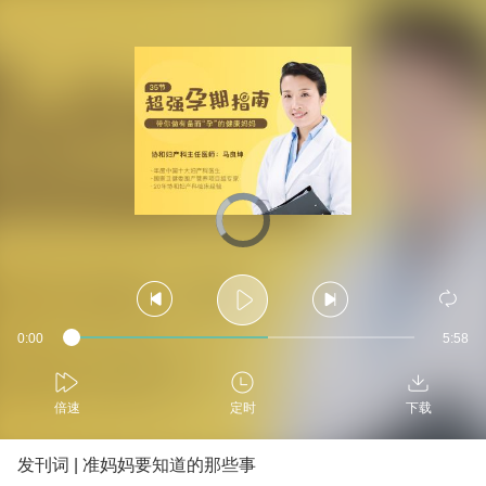
Video
Player
is
loading.
Current
0:00
Durati
5:58
Progress
:
Loaded
:
0%
Time
0%
倍速
定时
下载
发刊词 | 准妈妈要知道的那些事